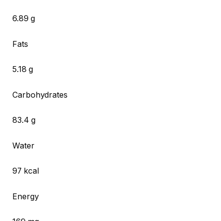
6.89 g
Fats
5.18 g
Carbohydrates
83.4 g
Water
97 kcal
Energy