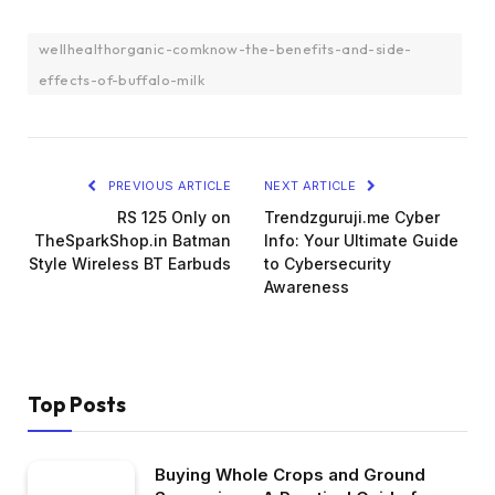
wellhealthorganic-comknow-the-benefits-and-side-
effects-of-buffalo-milk
PREVIOUS ARTICLE
NEXT ARTICLE
RS 125 Only on
Trendzguruji.me Cyber
TheSparkShop.in Batman
Info: Your Ultimate Guide
Style Wireless BT Earbuds
to Cybersecurity
Awareness
Top Posts
Buying Whole Crops and Ground